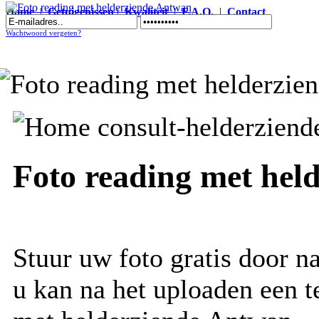
Home
|
Getuigenissen
|
Kwaliteit
|
F.A.Q.
|
Contact
Foto reading met helderziende Antwan
Wachtwoord vergeten?
Foto reading met hel
Stuur uw foto gratis door n
u kan na het uploaden een t