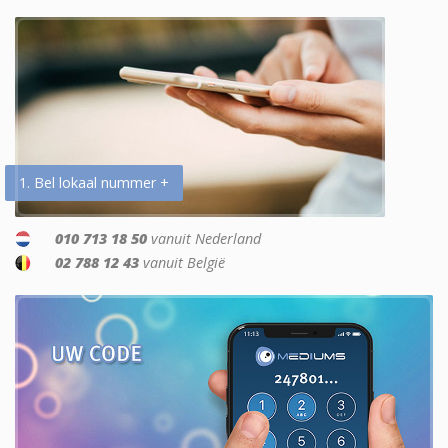
1. Bel lokaal nummer +
010 713 18 50
vanuit Nederland
02 788 12 43
vanuit België