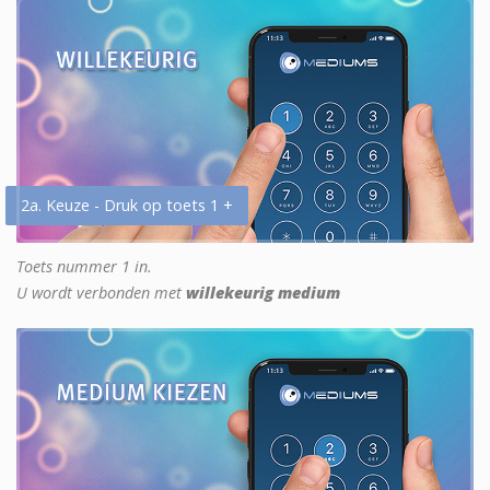
2a. Keuze - Druk op toets 1 +
Toets nummer 1 in.
U wordt verbonden met
willekeurig medium