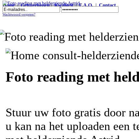
Home
|
Getuigenissen
|
Kwaliteit
|
F.A.Q.
|
Contact
Foto reading met helderziende Astrid
Wachtwoord vergeten?
Foto reading met held
Stuur uw foto gratis door na
u kan na het uploaden een t