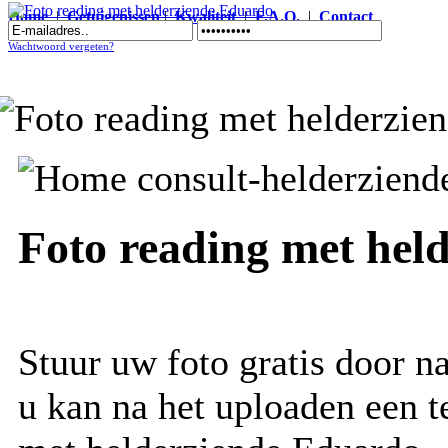
Home
|
Getuigenissen
|
Kwaliteit
|
F.A.Q.
|
Contact
Foto reading met helderziende Eduardo
Wachtwoord vergeten?
Foto reading met hel
Stuur uw foto gratis door n
u kan na het uploaden een t