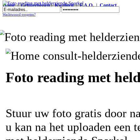
Home
|
Getuigenissen
|
Kwaliteit
|
F.A.Q.
|
Contact
Foto reading met helderziende Sparkel
Wachtwoord vergeten?
Foto reading met hel
Stuur uw foto gratis door n
u kan na het uploaden een t