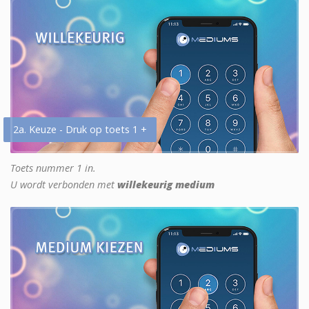
2a. Keuze - Druk op toets 1 +
Toets nummer 1 in.
U wordt verbonden met
willekeurig medium