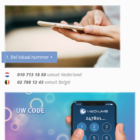
1. Bel lokaal nummer +
010 713 18 50
vanuit Nederland
02 788 12 43
vanuit België