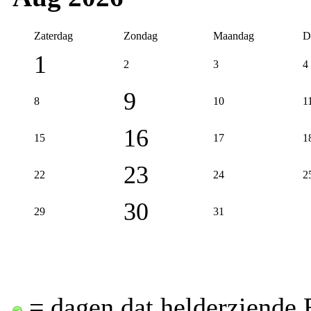
Zaterdag
Zondag
Maandag
D
1
2
3
4
9
8
10
1
16
15
17
1
23
22
24
2
30
29
31
= dagen dat helderziende 