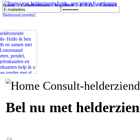
Home
|
Getuigenissen
|
Kwaliteit
|
F.A.Q.
|
Contact
Pagina van helderziende Faith - specialiteit Kaartleggen
Wachtwoord vergeten?
Bel nu met helderzien