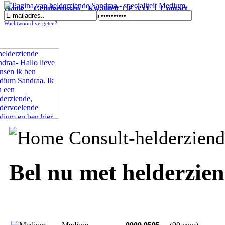
Home
|
Getuigenissen
|
Kwaliteit
|
F.A.Q.
|
Contact
Pagina van helderziende Sandraa - specialiteit Medium
Wachtwoord vergeten?
Bel nu met helderzie