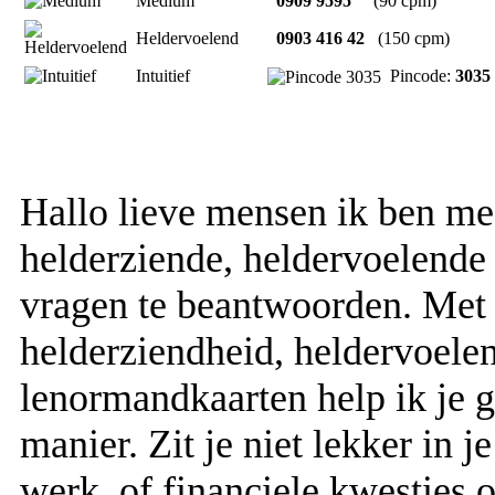
Medium
0909 9595
(90 cpm)
Heldervoelend
0903 416 42
(150 cpm)
Intuitief
Pincode:
3035
Hallo lieve mensen ik ben me
helderziende, heldervoelende
vragen te beantwoorden. Met
helderziendheid, heldervoelen
lenormandkaarten help ik je g
manier. Zit je niet lekker in j
werk, of financiele kwesties 